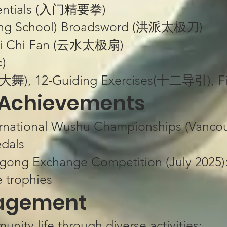
ssentials (入门精要拳)
Hong School) Broadsword (洪派太极刀)
Tai Chi Fan (云水太极扇)
)
(大舞), 12-Guiding Exercises(十二导引), F
 Achievements​​
ernational Wushu Championships​​ (Vancouv
dals​​
Qigong Exchange Competition​​ (July 2025)
 trophies​​
agement​​
nity life through diverse activities: