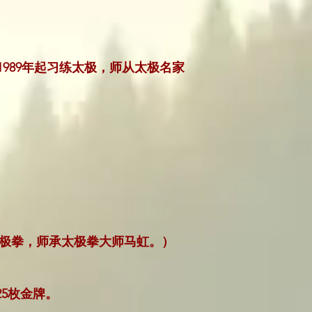
989年起习练太极，师从太极名家
氏太极拳，师承太极拳大师马虹。）
25枚金牌。