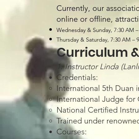
Currently, our associati
online or offline, attra
Wednesday & Sunday, 7:30 AM – 
Thursday & Saturday, 7:30 AM – 9
​​Curriculum &
1. ​​Instructor Linda (Lan
​​Credentials​​:
International 5th Dua
International Judge
National Certified Ins
Trained under renowne
​​Courses​​: