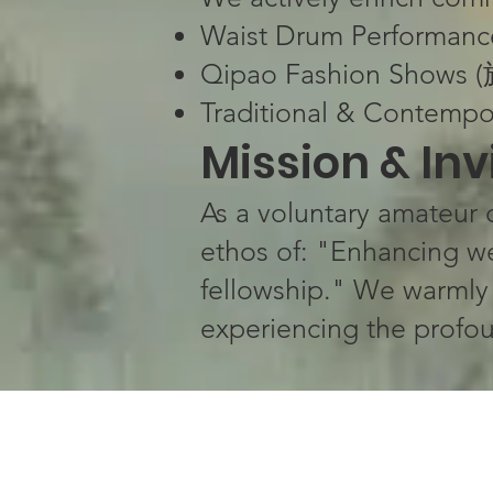
Waist Drum Performan
Qipao Fashion Shows
Traditional & Contemp
​​Mission & Invi
As a ​​voluntary amateur
ethos of: "Enhancing wel
fellowship." ​​We warmly
experiencing the profoun