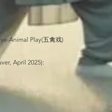
ive-Animal Play(五禽戏)
er, April 2025):
: