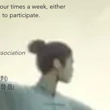
four times a week, either
 to participate.
ociation​​
裁判)
级辅导员)