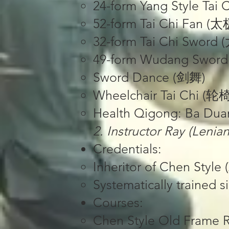
24-form Yang Style T
52-form Tai Chi Fan
32-form Tai Chi Sword
49-form Wudang Swor
Sword Dance (剑舞)
Wheelchair Tai Chi 
Health Qigong: Ba Dua
2. ​​Instructor Ray (Leni
​​Credentials​​:
Inheritor of Chen Style 
Systematically trained
​​Courses​​:
Chen Style Old Fram