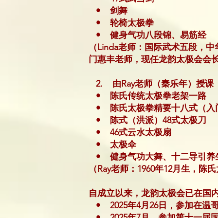
• 剑舞
• 轮椅太极拳
• 健身气功八段锦、易筋经
（Linda老师：国际武术五段，
门惠丰老师，现任龙韵太极会会
2. 由Ray老师（秦乐年）授课
• 陈氏传统太极拳老架一路
• 陈氏太极拳精要十八式（入
• 陈式（洪派）48式太极刀
• 46式云水太极扇
• 太极伞
• 健身气功大舞、十二导引养
（Ray老师：1960年12月生
自成立以来，龙韵太极会已在国
• 2025年4月26日，参加在温
• 2025年7月，参加第十一届