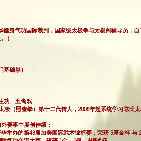
中华健身气功国际裁判，国家级太极拳与太极剑辅导员，自1
长。）
门基础拳）
生功、五禽戏
，陈氏太极（照奎拳）第十二代传人，2008年起系统学习陈
内外赛事中屡创佳绩：
哥华举办的第43届加美国际武术锦标赛，荣获 5座金杯 与 
国际气功交流大赛，斩获 1金、1银、4铜奖杯。