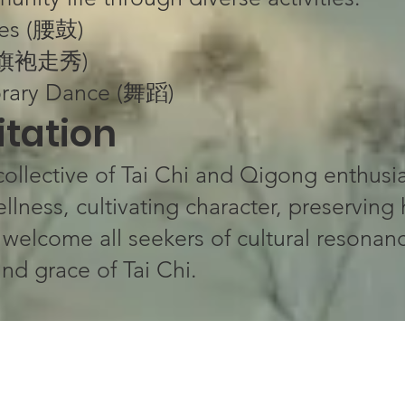
ces (腰鼓)
 (旗袍走秀)
orary Dance (舞蹈)
tation​​
 collective​​ of Tai Chi and Qigong enthus
lness, cultivating character, preserving 
 welcome all seekers of cultural resonanc
d grace of Tai Chi.​​