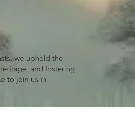
iasts, we uphold the
heritage, and fostering
e to join us in