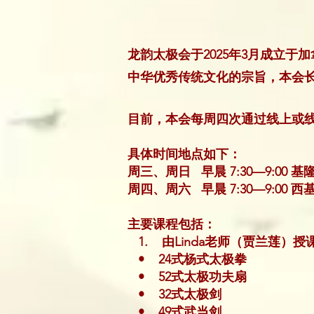
龙韵太极会于2025年3月成立
中华优秀传统文化的宗旨，本会
目前，本会每周四次通过线上或
具体时间地点如下：
周三、周日 早晨 7:30—9:00 基隆纳 
周四、周六 早晨
7:30—9:00 西
基
主要课程包括：
1. 由Linda老师（贾兰莲）授
• 24式杨式太极拳
• 52式太极功夫扇
• 32式太极剑
• 49式武当剑