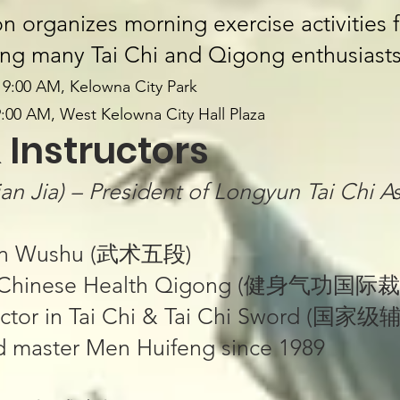
on organizes morning exercise activities 
cting many Tai Chi and Qigong enthusiasts
9:00 AM, Kelowna City Park
:00 AM, West Kelowna City Hall Plaza
 Instructors​​
lian Jia) – President of Longyun Tai Chi Ass
n in Wushu (武术五段)
 for Chinese Health Qigong (健身气功国际
tructor in Tai Chi & Tai Chi Sword (国家
d master Men Huifeng since 1989