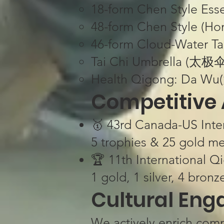
18-form Chen Style E
48-form Chen Style (
46-form Cloud-Water 
Tai Chi Umbrella (太极伞
Health Qigong: Da Wu
​​Competitive
🥇 ​​43rd Canada-US Int
​​5 trophies & 25 gold me
🏆 ​​11th International 
​​1 gold, 1 silver, 4 bronze
​​Cultural Eng
We actively enrich commu