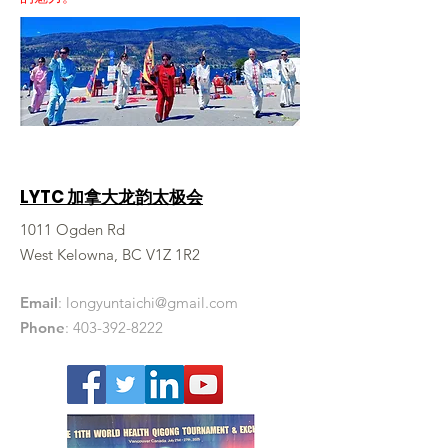
LYTC 加拿大龙韵太极会
1011 Ogden Rd
West Kelowna, BC V1Z 1R2
Email
:
longyuntaichi@gmail.com
Phone
:
403-392-8222