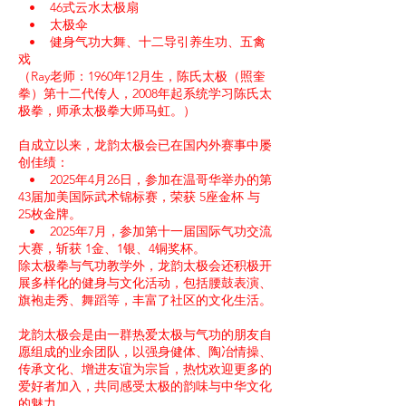
• 46式云水太极扇
• 太极伞
• 健身气功大舞、十二导引养生功、五禽
戏
（Ray老师：1960年12月生，陈氏太极（照奎
拳）第十二代传人，2008年起系统学习陈氏太
极拳，师承太极拳大师马虹。）
自成立以来，龙韵太极会已在国内外赛事中屡
创佳绩：
• 2025年4月26日，参加在温哥华举办的第
43届加美国际武术锦标赛，荣获 5座金杯 与
25枚金牌。
• 2025年7月，参加第十一届国际气功交流
大赛，斩获 1金、1银、4铜奖杯。
除太极拳与气功教学外，龙韵太极会还积极开
展多样化的健身与文化活动，包括腰鼓表演、
旗袍走秀、舞蹈等，丰富了社区的文化生活。
龙韵太极会是由一群热爱太极与气功的朋友自
愿组成的业余团队，以强身健体、陶冶情操、
传承文化、增进友谊为宗旨，热忱欢迎更多的
爱好者加入，共同感受太极的韵味与中华文化
的魅力。