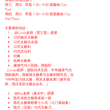
具体时间地点如下：
周三、周日 早晨 7:30—9:00 基隆纳 City
Park
周四、周六 早晨 7:30—9:00 西基隆纳 City
Hall Plaza
主要课程包括：
1. 由Linda老师（贾兰莲）授课
• 24式杨式太极拳
• 52式太极功夫扇
• 32式太极剑
• 49式武当剑
• 剑舞
• 轮椅太极拳
• 健身气功八段锦、易筋经
（Linda老师：国际武术五段，中华健身气功
国际裁判，国家级太极拳与太极剑辅导员，自
1989年起习练太极，师从太极名家门惠丰老
师，现任龙韵太极会会长。）
2. 由Ray老师（秦乐年）授课
• 陈氏传统太极拳老架一路
• 陈氏太极拳精要十八式（入门基础拳）
• 陈式（洪派）48式太极刀